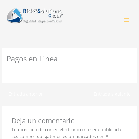
Ir
al
contenido
Pagos en Línea
Deja un comentario
/
Uncategorized
/ Por
admin
←
Entrada anterior
Entrada siguiente
→
Deja un comentario
Tu dirección de correo electrónico no será publicada.
Los campos obligatorios están marcados con
*